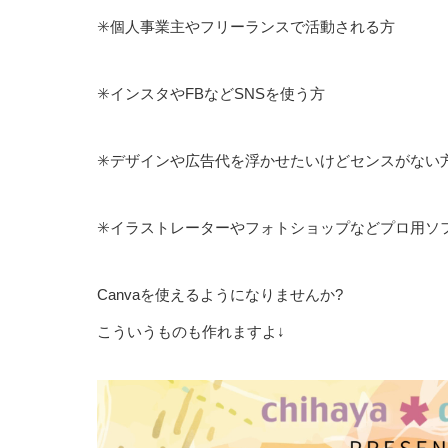
✳️個人事業主やフリーランスで活動される方
✳️インスタやFBなどSNSを使う方
✳️デザインや広告代を浮かせたいけどセンスがない
✳️イラストレーターやフォトショップなどプロ用ソ
Canvaを使えるようになりませんか?
こういうものも作れますよ↓
動
画
プ
レ
ー