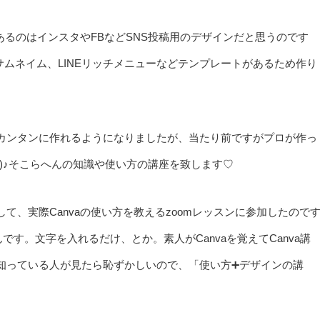
あるのはインスタやFBなどSNS投稿用のデザインだと思うのです
eサムネイム、LINEリッチメニューなどテンプレートがあるため作り
カンタンに作れるようになりましたが、当たり前ですがプロが作っ
)♪そこらへんの知識や使い方の講座を致します♡
、実際Canvaの使い方を教えるzoomレッスンに参加したので
です。文字を入れるだけ、とか。素人がCanvaを覚えてCanva講
知っている人が見たら恥ずかしいので、「使い方➕デザインの講