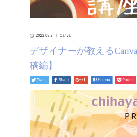
2022.08.9
Canva
デザイナーが教えるCanvaで
稿編】
Tweet
Share
+1
Hatena
Pocket