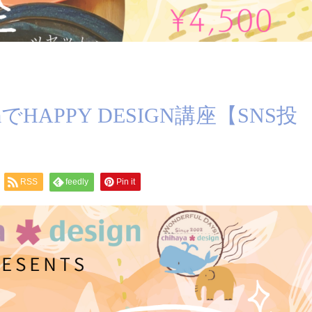
HAPPY DESIGN講座【SNS投
RSS
feedly
Pin it